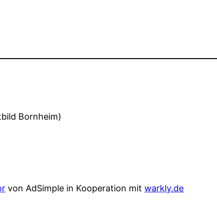
dtbild Bornheim)
or
von AdSimple in Kooperation mit
warkly.de